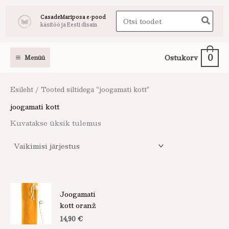
Skip
Search
CasadeMariposa e-pood
to
käsitöö ja Eesti disain
for:
content
0
Ostukorv
Menüü
Esileht
/ Tooted siltidega “joogamati kott”
joogamati kott
Kuvatakse üksik tulemus
Joogamati
kott oranž
14,90
€