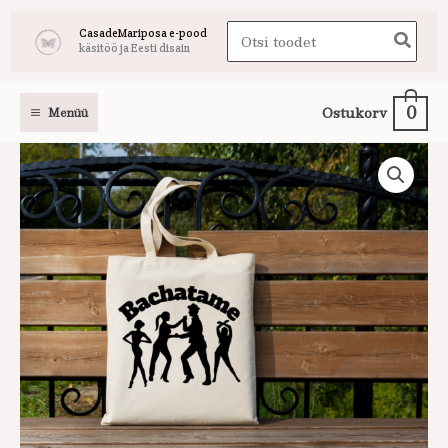
Skip
Search
CasadeMariposa e-pood
to
käsitöö ja Eesti disain
for:
content
0
Ostukorv
Menüü
Tantsukingade
kott
Bachatame
kogus