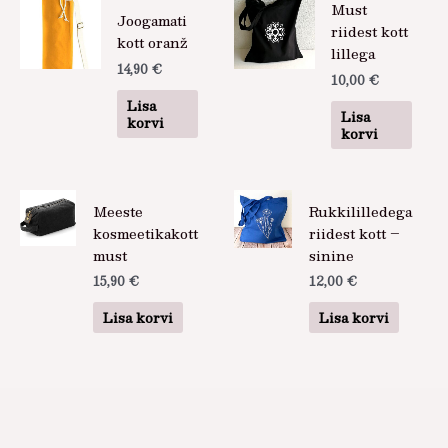
Must
Joogamati
riidest kott
kott oranž
lillega
14,90
€
10,00
€
Lisa
Lisa
korvi
korvi
Meeste
Rukkililledega
kosmeetikakott
riidest kott –
must
sinine
15,90
€
12,00
€
Lisa korvi
Lisa korvi