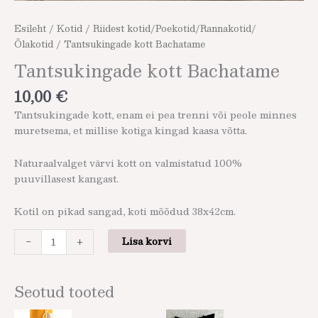
Esileht
/
Kotid
/
Riidest kotid/Poekotid/Rannakotid/
Õlakotid
/ Tantsukingade kott Bachatame
Tantsukingade kott Bachatame
10,00
€
Tantsukingade kott, enam ei pea trenni või peole minnes
muretsema, et millise kotiga kingad kaasa võtta.
Naturaalvalget värvi kott on valmistatud 100%
puuvillasest kangast.
Kotil on pikad sangad, koti mõõdud 38x42cm.
-
+
Lisa korvi
Seotud tooted