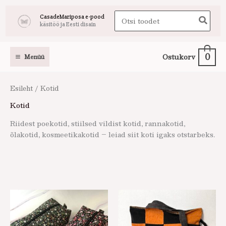
Skip
Search
CasadeMariposa e-pood
to
käsitöö ja Eesti disain
for:
content
0
Ostukorv
Menüü
Esileht
/ Kotid
Kotid
Riidest poekotid, stiilsed vildist kotid, rannakotid,
õlakotid, kosmeetikakotid – leiad siit koti igaks otstarbeks.