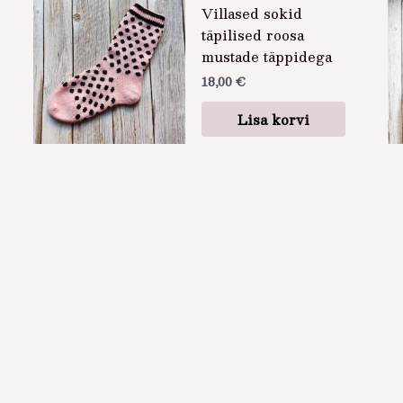
Villased sokid
täpilised roosa
mustade täppidega
18,00
€
Lisa korvi
.
d
el.