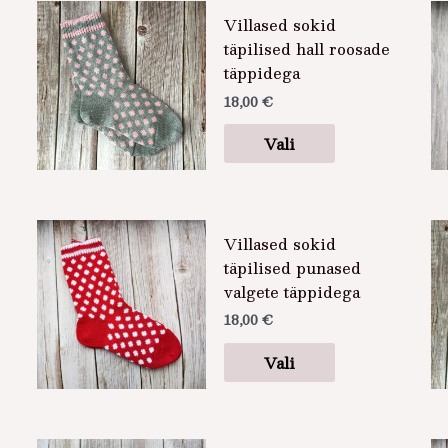
Sellel
Villased sokid
tootel
täpilised hall roosade
on
täppidega
mitu
18,00
€
varianti.
Valikuid
Vali
saab
teha
tootelehel.
Sellel
Villased sokid
tootel
täpilised punased
on
valgete täppidega
mitu
18,00
€
varianti.
Valikuid
Vali
saab
teha
tootelehel.