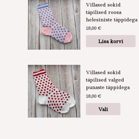
Villased sokid
täpilised roosa
helesiniste täppidega
18,00
€
Lisa korvi
Sellel
Villased sokid
tootel
täpilised valged
on
punaste täppidega
mitu
18,00
€
varianti
Valikui
Vali
saab
teha
tooteleh