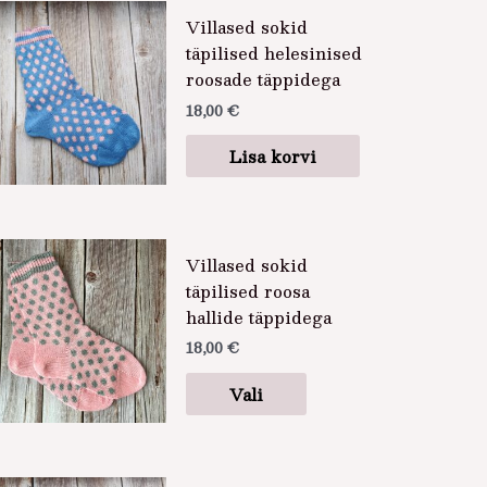
Villased sokid
täpilised helesinised
roosade täppidega
18,00
€
Lisa korvi
Sellel
Villased sokid
tootel
täpilised roosa
on
hallide täppidega
mitu
18,00
€
varianti.
Valikuid
Vali
saab
teha
tootelehel.