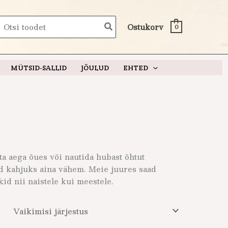
earch
Ostukorv
0
or:
MÜTSID-SALLID
JÕULUD
EHTED
ta aega õues või nautida hubast õhtut
d kahjuks aina vähem. Meie juures saad
id nii naistele kui meestele.