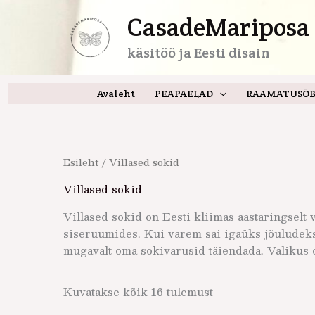
Skip
CasadeMariposa 
to
content
käsitöö ja Eesti disain
Avaleht
PEAPAELAD
RAAMATUSÕB
Esileht
/ Villased sokid
Villased sokid
Villased sokid on Eesti kliimas aastaringselt 
siseruumides. Kui varem sai igaüks jõuludek
mugavalt oma sokivarusid täiendada. Valikus o
Kuvatakse kõik 16 tulemust