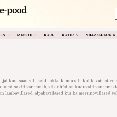
e-pood
S
f
RALE
MEESTELE
KODU
KOTID
VILLASED SOKID
vajalikud, saad villaseid sokke kanda siis kui kavatsed vee
s uued sokid vanaemalt, siis nüüd on kuduvaid vanaemasi
n lambavillased, alpakavillased kui ka meriinovillased sok