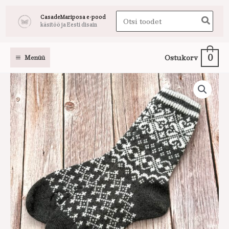
Skip
Search
CasadeMariposa e-pood
to
käsitöö ja Eesti disain
for:
content
0
Ostukorv
Menüü
Villased
sokid
meestele
hall-
valge
kogus