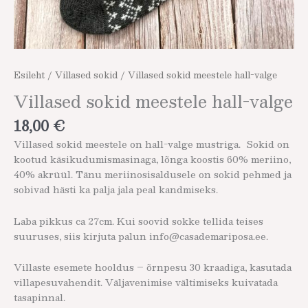
Esileht
/
Villased sokid
/ Villased sokid meestele hall-valge
Villased sokid meestele hall-valge
18,00
€
Villased sokid meestele on hall-valge mustriga. Sokid on
kootud käsikudumismasinaga, lõnga koostis 60% meriino,
40% akrüül. Tänu meriinosisaldusele on sokid pehmed ja
sobivad hästi ka palja jala peal kandmiseks.
Laba pikkus ca 27cm. Kui soovid sokke tellida teises
suuruses, siis kirjuta palun info@casademariposa.ee.
Villaste esemete hooldus – õrnpesu 30 kraadiga, kasutada
villapesuvahendit. Väljavenimise vältimiseks kuivatada
tasapinnal.