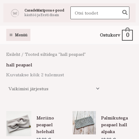
Skip
Search
CasadeMariposa e-pood
to
käsitöö ja Eesti disain
for:
content
0
Ostukorv
Menüü
Esileht
/ Tooted siltidega “hall peapael”
hall peapael
Kuvatakse kõik 2 tulemust
Meriino
Palmikutega
peapael
peapael hall
helehall
alpaka