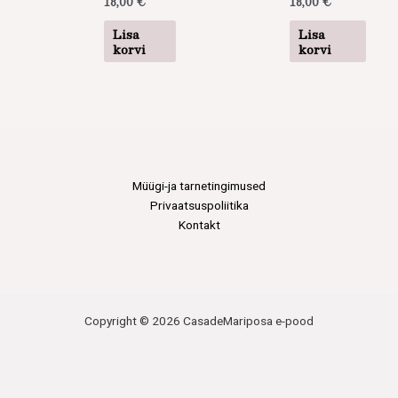
18,00
€
18,00
€
Lisa
Lisa
korvi
korvi
Müügi-ja tarnetingimused
Privaatsuspoliitika
Kontakt
Copyright © 2026 CasadeMariposa e-pood