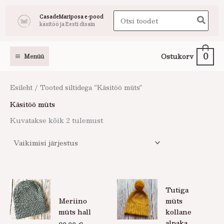
Skip
Search
CasadeMariposa e-pood
to
käsitöö ja Eesti disain
for:
content
0
Ostukorv
Menüü
Esileht
/ Tooted siltidega “Käsitöö müts”
Käsitöö müts
Kuvatakse kõik 2 tulemust
Tutiga
Meriino
müts
müts hall
kollane
alpaka