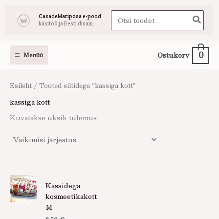
Skip
Search
CasadeMariposa e-pood
to
käsitöö ja Eesti disain
for:
content
0
Ostukorv
Menüü
Esileht
/ Tooted siltidega “kassiga kott”
kassiga kott
Kuvatakse üksik tulemus
Kassidega
kosmeetikakott
M