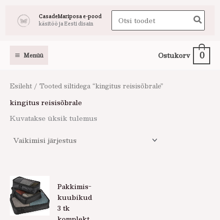
Skip
Search
CasadeMariposa e-pood
to
käsitöö ja Eesti disain
for:
content
0
Ostukorv
Menüü
Esileht
/ Tooted siltidega “kingitus reisisõbrale”
kingitus reisisõbrale
Kuvatakse üksik tulemus
Pakkimis-
kuubikud
3 tk
komplekt