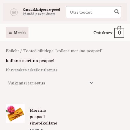
Skip
Search
CasadeMariposa e-pood
to
käsitöö ja Eesti disain
for:
content
0
Ostukorv
Menüü
Esileht
/ Tooted siltidega “kollane meriino peapael”
kollane meriino peapael
Kuvatakse üksik tulemus
Meriino
peapael
sinepikollane