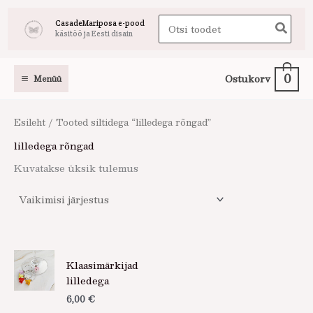
Skip
Search
CasadeMariposa e-pood
to
käsitöö ja Eesti disain
for:
content
0
Ostukorv
Menüü
Esileht
/ Tooted siltidega “lilledega rõngad”
lilledega rõngad
Kuvatakse üksik tulemus
Klaasimärkijad
lilledega
6,00
€