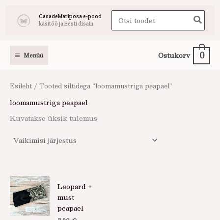
Skip
Search
CasadeMariposa e-pood
to
käsitöö ja Eesti disain
for:
content
0
Ostukorv
Menüü
Esileht
/ Tooted siltidega “loomamustriga peapael”
loomamustriga peapael
Kuvatakse üksik tulemus
Sellel
Leopard +
tootel
must
on
peapael
mitu