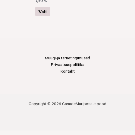
7,90
€
varianti.
Valikuid
Vali
saab
teha
tootelehel.
Müügi-ja tarnetingimused
Privaatsuspoliitika
Kontakt
Copyright © 2026 CasadeMariposa e-pood