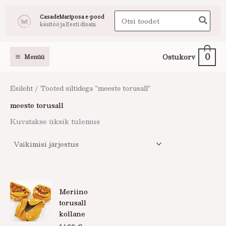
Skip
Search
CasadeMariposa e-pood
to
käsitöö ja Eesti disain
for:
content
0
Ostukorv
Menüü
Esileht
/ Tooted siltidega “meeste torusall”
meeste torusall
Kuvatakse üksik tulemus
Meriino
torusall
kollane