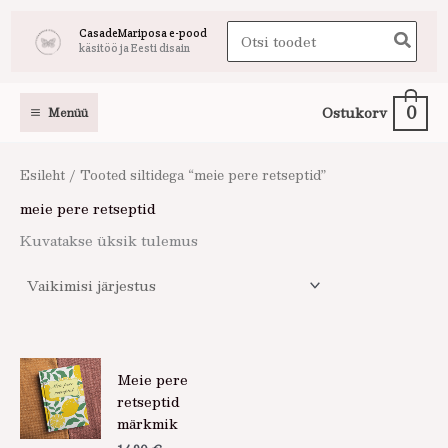
Skip
Search
CasadeMariposa e-pood
to
käsitöö ja Eesti disain
for:
content
0
Ostukorv
Menüü
Esileht
/ Tooted siltidega “meie pere retseptid”
meie pere retseptid
Kuvatakse üksik tulemus
Meie pere
retseptid
märkmik