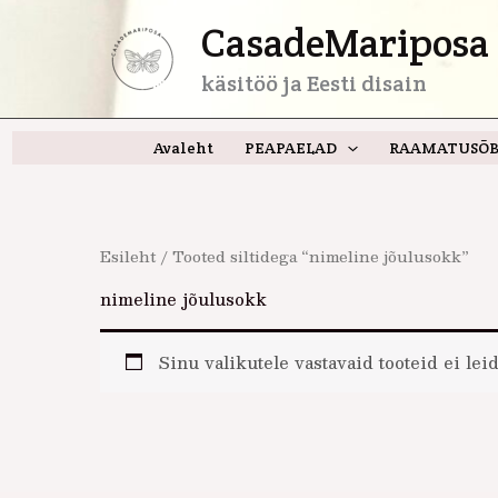
Skip
CasadeMariposa 
to
content
käsitöö ja Eesti disain
Avaleht
PEAPAELAD
RAAMATUSÕB
Esileht
/ Tooted siltidega “nimeline jõulusokk”
nimeline jõulusokk
Sinu valikutele vastavaid tooteid ei leid