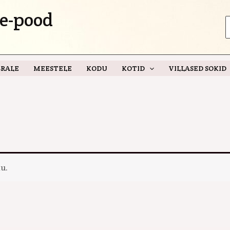
e-pood
S
f
RALE
MEESTELE
KODU
KOTID
VILLASED SOKID
u.