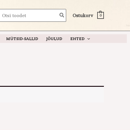
earch
Ostukorv
0
or:
MÜTSID-SALLID
JÕULUD
EHTED