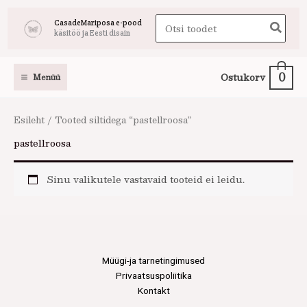
Skip
Search
CasadeMariposa e-pood
to
käsitöö ja Eesti disain
for:
content
0
Ostukorv
Menüü
Esileht
/ Tooted siltidega “pastellroosa”
pastellroosa
Sinu valikutele vastavaid tooteid ei leidu.
Müügi-ja tarnetingimused
Privaatsuspoliitika
Kontakt