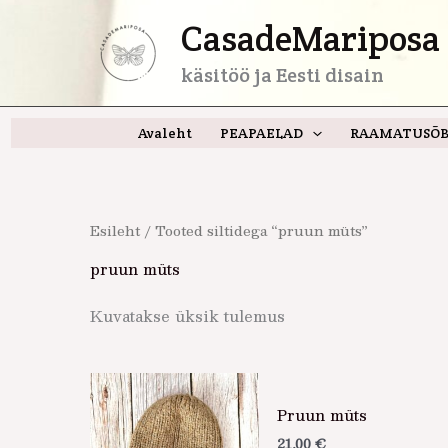
Skip
CasadeMariposa 
to
content
käsitöö ja Eesti disain
Avaleht
PEAPAELAD
RAAMATUSÕB
Esileht
/ Tooted siltidega “pruun müts”
pruun müts
Kuvatakse üksik tulemus
Pruun müts
21,00
€