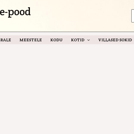
e-pood
S
f
RALE
MEESTELE
KODU
KOTID
VILLASED SOKID