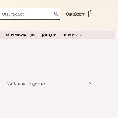
earch
Ostukorv
0
or:
MÜTSID-SALLID
JÕULUD
EHTED