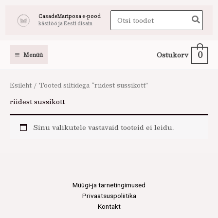
Skip
Search
CasadeMariposa e-pood
to
käsitöö ja Eesti disain
for:
content
0
Ostukorv
Menüü
Esileht
/ Tooted siltidega “riidest sussikott”
riidest sussikott
Sinu valikutele vastavaid tooteid ei leidu.
Müügi-ja tarnetingimused
Privaatsuspoliitika
Kontakt