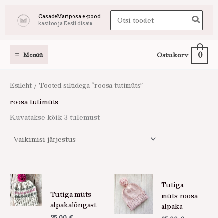
Skip
Search
CasadeMariposa e-pood
to
käsitöö ja Eesti disain
for:
content
0
Ostukorv
Menüü
Esileht
/ Tooted siltidega “roosa tutimüts”
roosa tutimüts
Kuvatakse kõik 3 tulemust
Tutiga
Tutiga müts
müts roosa
alpakalõngast
alpaka
25,00
€