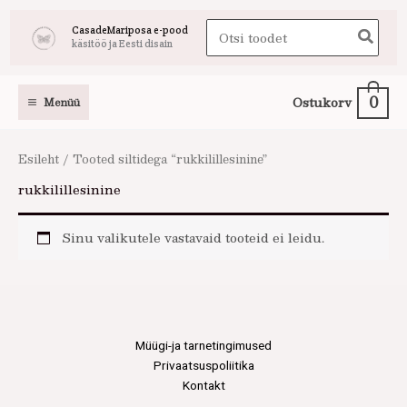
Skip
Search
CasadeMariposa e-pood
to
käsitöö ja Eesti disain
for:
content
0
Ostukorv
Menüü
Esileht
/ Tooted siltidega “rukkilillesinine”
rukkilillesinine
Sinu valikutele vastavaid tooteid ei leidu.
Müügi-ja tarnetingimused
Privaatsuspoliitika
Kontakt