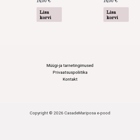
14,00
€
14,00
€
Lisa
Lisa
korvi
korvi
Müügi-ja tarnetingimused
Privaatsuspoliitika
Kontakt
Copyright © 2026 CasadeMariposa e-pood