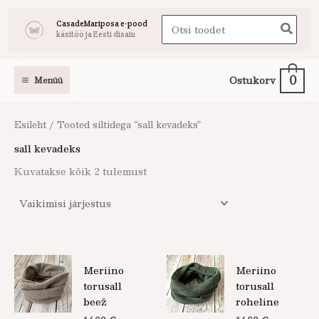
Skip
Search
CasadeMariposa e-pood
to
käsitöö ja Eesti disain
for:
content
0
Ostukorv
Menüü
Esileht
/ Tooted siltidega “sall kevadeks”
sall kevadeks
Kuvatakse kõik 2 tulemust
Meriino
Meriino
torusall
torusall
beež
roheline