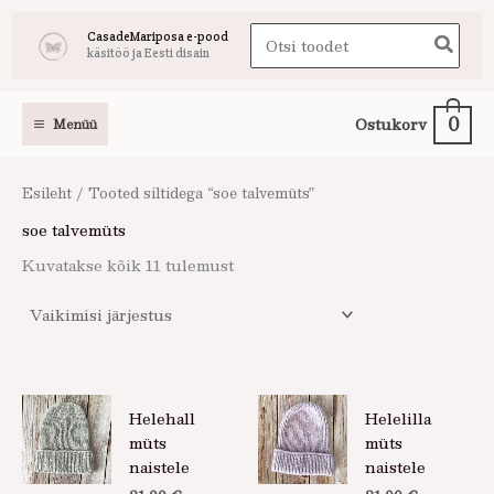
Skip
Search
CasadeMariposa e-pood
to
käsitöö ja Eesti disain
for:
content
0
Ostukorv
Menüü
Esileht
/ Tooted siltidega “soe talvemüts”
soe talvemüts
Kuvatakse kõik 11 tulemust
Helehall
Helelilla
müts
müts
naistele
naistele