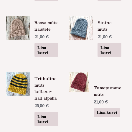
Roosa müts
Sinine
naistele
müts
21,00
€
21,00
€
Lisa
Lisa
korvi
korvi
Triibuline
müts
Tumepunane
kollane-
müts
hall alpaka
21,00
€
25,00
€
Lisa korvi
Lisa
korvi