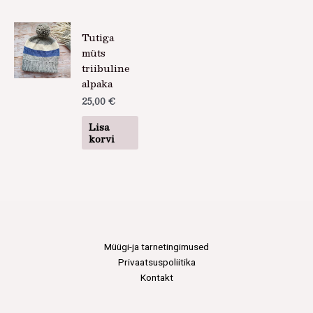
Tutiga
müts
triibuline
alpaka
25,00
€
Lisa
korvi
Müügi-ja tarnetingimused
Privaatsuspoliitika
Kontakt