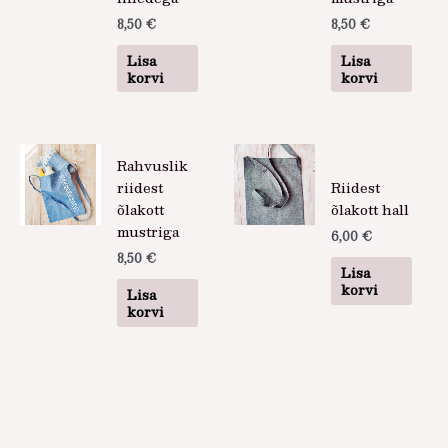
8,50
€
8,50
€
Lisa
Lisa
korvi
korvi
Rahvuslik
riidest
Riidest
õlakott
õlakott hall
mustriga
6,00
€
8,50
€
Lisa
korvi
Lisa
korvi