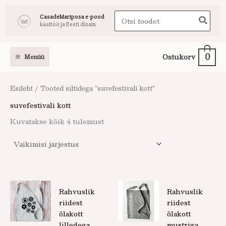
Skip
Search
CasadeMariposa e-pood
to
käsitöö ja Eesti disain
for:
content
0
Ostukorv
Menüü
Esileht
/ Tooted siltidega “suvefestivali kott”
suvefestivali kott
Kuvatakse kõik 4 tulemust
Rahvuslik
Rahvuslik
riidest
riidest
õlakott
õlakott
lilledega
mustriga