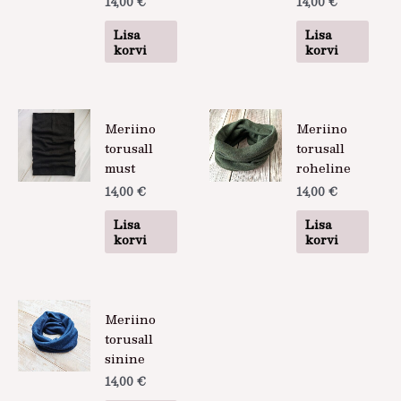
14,00
€
14,00
€
Lisa
Lisa
korvi
korvi
Meriino
Meriino
torusall
torusall
must
roheline
14,00
€
14,00
€
Lisa
Lisa
korvi
korvi
Meriino
torusall
sinine
14,00
€