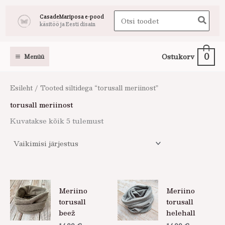
Skip
Search
CasadeMariposa e-pood
to
käsitöö ja Eesti disain
for:
content
0
Ostukorv
Menüü
Esileht
/ Tooted siltidega “torusall meriinost”
torusall meriinost
Kuvatakse kõik 5 tulemust
Meriino
Meriino
torusall
torusall
beež
helehall