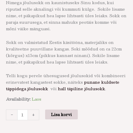
Nimega jõulusokk on kaunistuseks Sinu kodus, kui
riputad selle aknalingi või kummuti külge. Sokile lisame
nime, et päkapikud hea lapse lihtsasti üles leiaks. Sokk on
paraja suurusega, et sinna mahuks peotäis komme või
mõni väike mänguasi.
Sokk on valmistatud Eestis käsitööna, materjaliks on
kvaliteetne puuvillane kangas. Soki mõõdud on ca 22cm
(kõrgus) x15cm (pikkus kannast ninani). Sokile lisame
nime, et päkapikud hea lapse lihtsasti üles leiaks.
Telli kogu perele ühesugused jõulusokid või kombineeri
erinevatest kangastest sokke, näiteks
punane kuldsete
täppidega jõulusokk
või
hall täpiline jõulusokk
.
Availability:
Laos
-
+
Lisa korvi