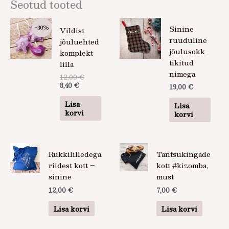
Seotud tooted
Praegune
Algne
-30%
Sinine
Vildist
hind
hind
on:
oli:
ruuduline
jõuluehted
8,40 €.
12,00 €.
jõulusokk
komplekt
tikitud
lilla
nimega
12,00
€
8,40
€
19,00
€
Lisa
Lisa
korvi
korvi
Rukkililledega
Tantsukingade
riidest kott –
kott #kizomba,
sinine
must
12,00
€
7,00
€
Lisa korvi
Lisa korvi