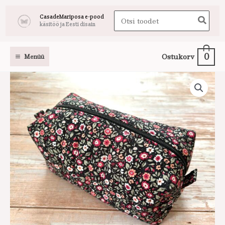
Skip
Search
CasadeMariposa e-pood
to
käsitöö ja Eesti disain
for:
content
0
Ostukorv
Menüü
Lilleline
kosmeetikakott
punane
M
kogus