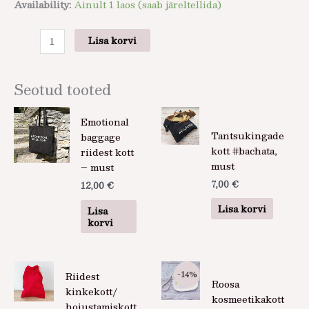
Availability:
Ainult 1 laos (saab järeltellida)
Lisa korvi
Seotud tooted
Emotional
Tantsukingade
baggage
kott #bachata,
riidest kott
must
– must
7,00
€
12,00
€
Lisa korvi
Lisa
korvi
Algne
Praegun
Sellel
-14%
Riidest
hind
hind
tootel
Roosa
oli:
on:
kinkekott/
on
kosmeetikakott
7,00 €.
6,00 €.
hoiustamiskott