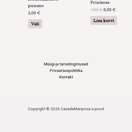
mitu
Printsess
punane
varianti.
7,00
€
6,00
€
2,00
€
Valikuid
Lisa korvi
saab
Vali
teha
tootelehel.
Müügi-ja tarnetingimused
Privaatsuspoliitika
Kontakt
Copyright © 2026 CasadeMariposa e-pood