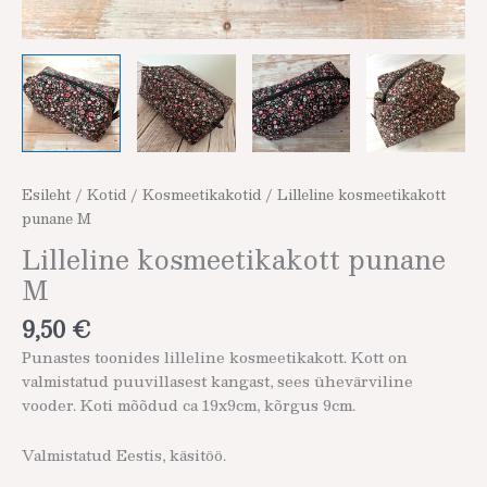
Esileht
/
Kotid
/
Kosmeetikakotid
/ Lilleline kosmeetikakott
punane M
Lilleline kosmeetikakott punane
M
9,50
€
Punastes toonides lilleline kosmeetikakott. Kott on
valmistatud puuvillasest kangast, sees ühevärviline
vooder. Koti mõõdud ca 19x9cm, kõrgus 9cm.
Valmistatud Eestis, käsitöö.