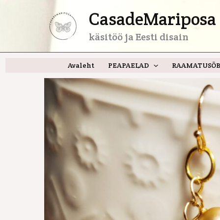
Skip
CasadeMariposa 
to
content
käsitöö ja Eesti disain
Avaleht
PEAPAELAD
RAAMATUSÕB