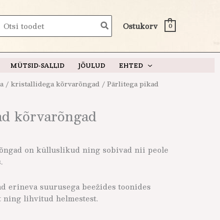
earch
Ostukorv
0
or:
MÜTSID-SALLID
JÕULUD
EHTED
ga / kristallidega kõrvarõngad
/ Pärlitega pikad
kad kõrvarõngad
õngad on külluslikud ning sobivad nii peole
.
d erineva suurusega beežides toonides
 ning lihvitud helmestest.