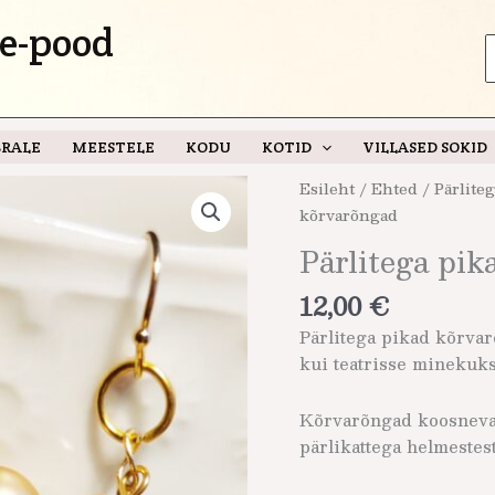
e-pood
S
f
RALE
MEESTELE
KODU
KOTID
VILLASED SOKID
Pärlitega
Esileht
/
Ehted
/
Pärlite
pikad
kõrvarõngad
kõrvarõngad
Pärlitega pi
kogus
12,00
€
Pärlitega pikad kõrvar
kui teatrisse minekuks
Kõrvarõngad koosneva
pärlikattega helmestest