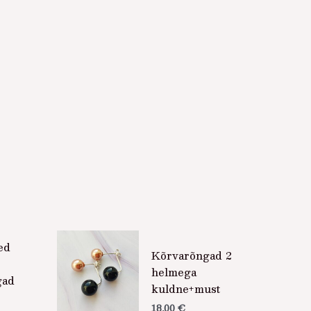
ed
Kõrvarõngad 2
helmega
gad
kuldne+must
18,00
€