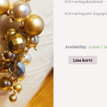
Kõrvarõngakonksud – k
Kõrvarõngaste kogupik
Availability:
Ainult 1 l
Lisa korvi