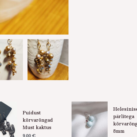
Helesinis
Puidust
pärlitega
kõrvarõngad
kõrvarõn
Must kaktus
8mm
9,00
€