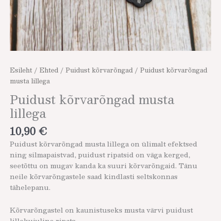
Esileht
/
Ehted
/
Puidust kõrvarõngad
/ Puidust kõrvarõngad
musta lillega
Puidust kõrvarõngad musta
lillega
10,90
€
Puidust kõrvarõngad musta lillega on ülimalt efektsed
ning silmapaistvad, puidust ripatsid on väga kerged,
seetõttu on mugav kanda ka suuri kõrvarõngaid. Tänu
neile kõrvarõngastele saad kindlasti seltskonnas
tähelepanu.
Kõrvarõngastel on kaunistuseks musta värvi puidust
lillekujuline ripats.