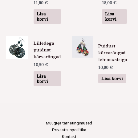
11,90
€
18,00
€
Lisa
Lisa
korvi
korvi
Lilledega
Puidust
puidust
kõrvarõngad
kõrvarõngad
lehemustriga
10,90
€
10,90
€
Lisa
Lisa korvi
korvi
Müügi-ja tarnetingimused
Privaatsuspoliitika
Kontakt