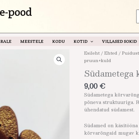
e-pood
S
f
RALE
MEESTELE
KODU
KOTID
VILLASED SOKID
Südametega
Esileht
/
Ehted
/
Puidust
kõrvarõngad
pruun+kuld
pruun+kuld
Südametega 
kogus
9,00
€
Südametega kõrvarõnga
põneva struktuuriga. 
ühendatud südamest.
Südamed on käsitööna 
kõrvarõngaid mugav k