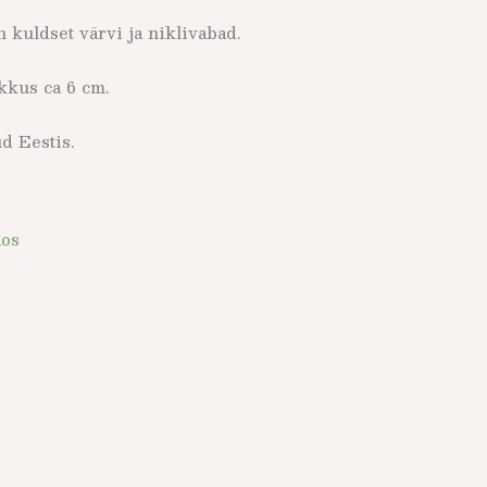
kuldset värvi ja niklivabad.
kus ca 6 cm.
ud Eestis.
aos