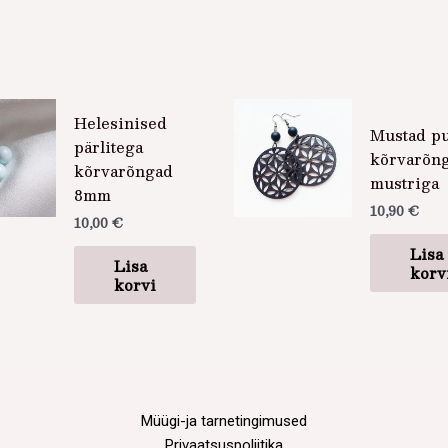
Helesinised
Mustad pu
pärlitega
kõrvarõn
kõrvarõngad
mustriga
8mm
10,90
€
10,00
€
Lisa
Lisa
korv
korvi
Müügi-ja tarnetingimused
Privaatsuspoliitika