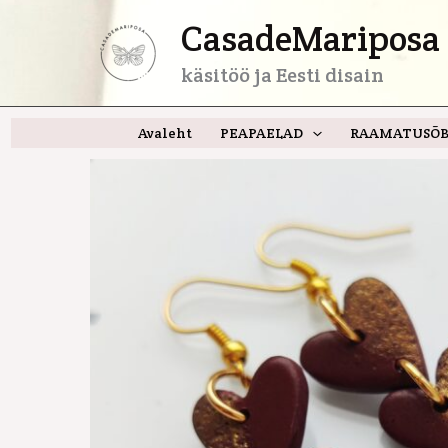
Skip
CasadeMariposa 
to
content
käsitöö ja Eesti disain
Avaleht
PEAPAELAD
RAAMATUSÕB