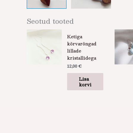
Seotud tooted
Ketiga
kõrvarõngad
lillade
kristallidega
12,00
€
Lisa
korvi