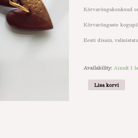
Kõrvarõngakonksud on 
Kõrvarõngaste kogupik
Eesti disain, valmistat
Availability:
Ainult 1 l
Lisa korvi