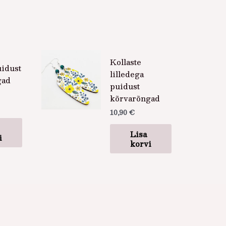
Kollaste
idust
lilledega
gad
puidust
kõrvarõngad
10,90
€
Lisa
i
korvi