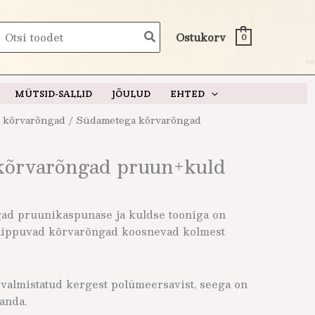
earch
Ostukorv
0
or:
MÜTSID-SALLID
JÕULUD
EHTED
 kõrvarõngad
/ Südametega kõrvarõngad
kõrvarõngad pruun+kuld
d pruunikaspunase ja kuldse tooniga on
Rippuvad kõrvarõngad koosnevad kolmest
valmistatud kergest polümeersavist, seega on
anda.