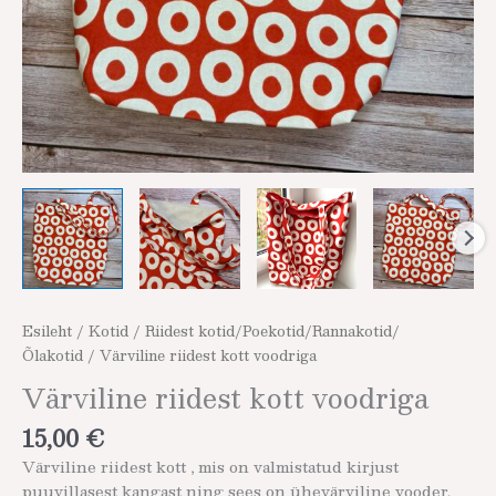
Esileht
/
Kotid
/
Riidest kotid/Poekotid/Rannakotid/
Õlakotid
/ Värviline riidest kott voodriga
Värviline riidest kott voodriga
15,00
€
Värviline riidest kott , mis on valmistatud kirjust
puuvillasest kangast ning sees on ühevärviline vooder.