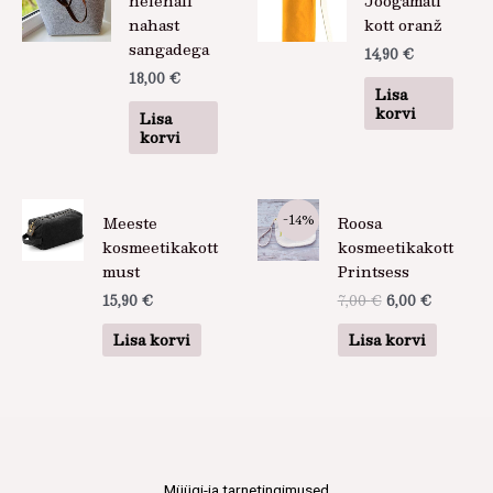
helehall
Joogamati
nahast
kott oranž
sangadega
14,90
€
18,00
€
Lisa
korvi
Lisa
korvi
Algne
Praegun
-14%
Meeste
Roosa
hind
hind
oli:
on:
kosmeetikakott
kosmeetikakott
7,00 €.
6,00 €.
must
Printsess
15,90
€
7,00
€
6,00
€
Lisa korvi
Lisa korvi
Müügi-ja tarnetingimused