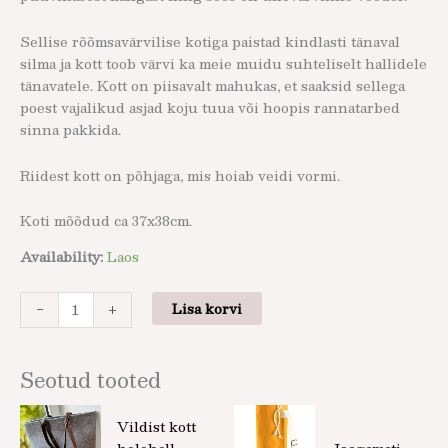
Sellise rõõmsavärvilise kotiga paistad kindlasti tänaval
silma ja kott toob värvi ka meie muidu suhteliselt hallidele
tänavatele. Kott on piisavalt mahukas, et saaksid sellega
poest vajalikud asjad koju tuua või hoopis rannatarbed
sinna pakkida.
Riidest kott on põhjaga, mis hoiab veidi vormi.
Koti mõõdud ca 37x38cm.
Availability:
Laos
-
+
Lisa korvi
Seotud tooted
Vildist kott