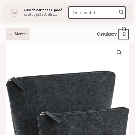
Skip
Search
CasadeMariposa e-pood
to
käsitöö ja Eesti disain
for:
content
0
Ostukorv
Menüü
Vildist
kosmeetikakott
tumehall
kogus