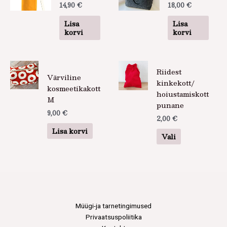
14,90
€
18,00
€
Lisa
Lisa
korvi
korvi
Sellel
Riidest
tootel
Värviline
kinkekott/
on
kosmeetikakott
hoiustamiskott
mitu
M
punane
varianti.
9,00
€
2,00
€
Valikuid
Lisa korvi
saab
Vali
teha
tootelehel.
Müügi-ja tarnetingimused
Privaatsuspoliitika