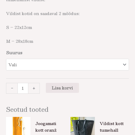
Vildist kotid on saadaval 2 mõõdus:
S – 22x12cm
M – 28x18cm
Suurus
-
+
Lisa korvi
Seotud tooted
Joogamati
Vildist kott
kott oranž
tumehall