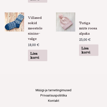
Villased
sokid
Tutiga
meestele
müts roosa
sinine-
alpaka
valge
25,00
€
18,00
€
Lisa
korvi
Lisa
korvi
Müügi-ja tarnetingimused
Privaatsuspoliitika
Kontakt