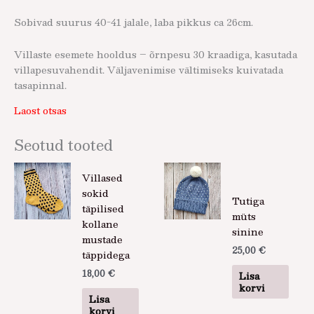
Sobivad suurus 40-41 jalale, laba pikkus ca 26cm.
Villaste esemete hooldus – õrnpesu 30 kraadiga, kasutada
villapesuvahendit. Väljavenimise vältimiseks kuivatada
tasapinnal.
Laost otsas
Seotud tooted
Villased
sokid
Tutiga
täpilised
müts
kollane
sinine
mustade
25,00
€
täppidega
18,00
€
Lisa
korvi
Lisa
korvi