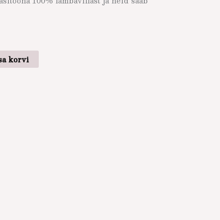
äsitööna 100% lambavillast ja neid saab
sa korvi