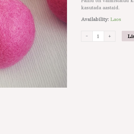
Pallid on valmistatud k
kasutada aastaid.
Availability:
Laos
-
+
Li