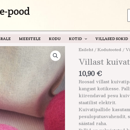
e-pood
S
f
RALE
MEESTELE
KODU
KOTID
VILLASED SOKID
Villast
Esileht
/
Kodutooted
/ Vi
kuivatipallid
Villast kuiva
roosad
kogus
10,90
€
Roosad villast kuivatip
kangast kotikesse. Pall
kiirendavad pesu kuiva
staatilist elektrit.
Kuivatipallide kasutam
pesuloputusvahendit, 
säästad raha.