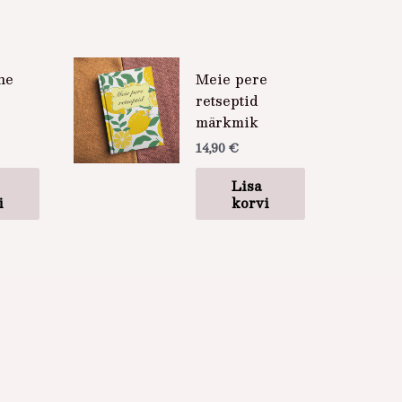
ne
Meie pere
retseptid
märkmik
14,90
€
Lisa
i
korvi