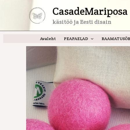
Skip
CasadeMariposa 
to
content
käsitöö ja Eesti disain
Avaleht
PEAPAELAD
RAAMATUSÕB