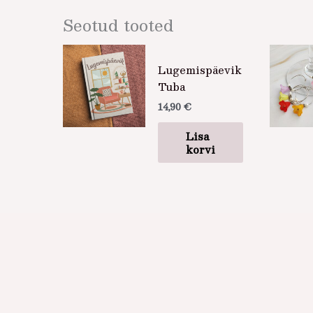
Seotud tooted
Lugemispäevik
Tuba
14,90
€
Lisa
korvi