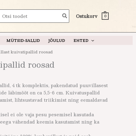
earch
Ostukorv
0
or:
MÜTSID-SALLID
JÕULUD
EHTED
llast kuivatipallid roosad
tipallid roosad
allid, 4 tk komplektis, pakendatud puuvillasest
ide läbimõõt on ca 5,5-6 cm. Kuivatuspallid
mist, lihtsustavad triikimist ning eemaldavad
isel ei ole vaja pesu pesemisel kasutada
seega vähendad keemia kasutamist ning ka