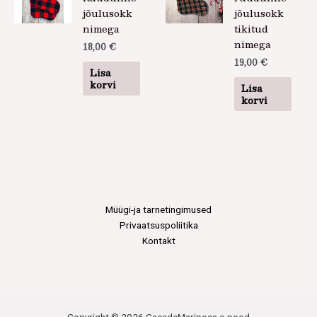
jõulusokk
jõulusokk
nimega
tikitud
nimega
18,00
€
19,00
€
Lisa
korvi
Lisa
korvi
Müügi-ja tarnetingimused
Privaatsuspoliitika
Kontakt
Copyright © 2026 CasadeMariposa e-pood