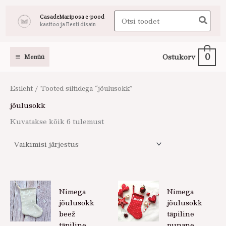
Skip
Search
CasadeMariposa e-pood
to
käsitöö ja Eesti disain
for:
content
0
Ostukorv
Menüü
Esileht
/ Tooted siltidega “jõulusokk”
jõulusokk
Kuvatakse kõik 6 tulemust
Nimega
Nimega
jõulusokk
jõulusokk
beež
täpiline
täpiline
punane