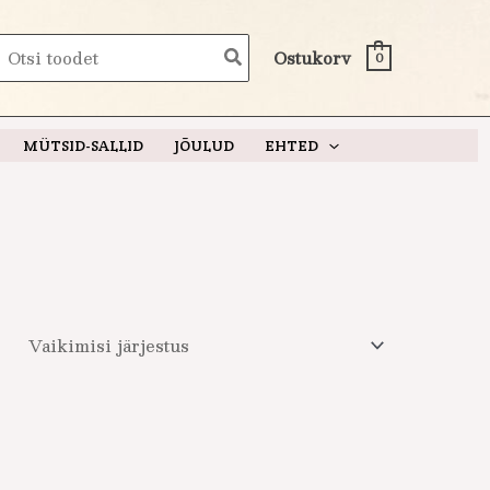
earch
Ostukorv
0
or:
MÜTSID-SALLID
JÕULUD
EHTED