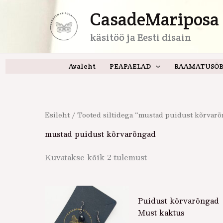
Skip
CasadeMariposa 
to
content
käsitöö ja Eesti disain
Avaleht
PEAPAELAD
RAAMATUSÕB
Esileht
/ Tooted siltidega “mustad puidust kõrvar
mustad puidust kõrvarõngad
Kuvatakse kõik 2 tulemust
Puidust kõrvarõngad
Must kaktus