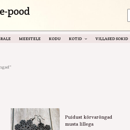
e-pood
S
f
RALE
MEESTELE
KODU
KOTID
VILLASED SOKID
õngad”
Puidust kõrvarõngad
musta lillega