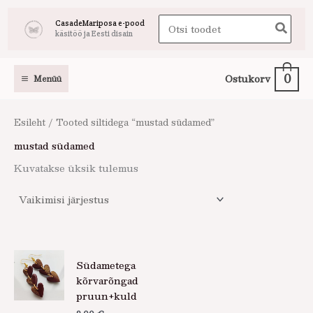
Skip
Search
CasadeMariposa e-pood
to
käsitöö ja Eesti disain
for:
content
0
Ostukorv
Menüü
Esileht
/ Tooted siltidega “mustad südamed”
mustad südamed
Kuvatakse üksik tulemus
Südametega
kõrvarõngad
pruun+kuld