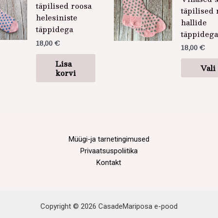
täpilised roosa
täpilised 
helesiniste
hallide
täppidega
täppidega
18,00
€
18,00
€
Lisa
Vali
korvi
Müügi-ja tarnetingimused
Privaatsuspoliitika
Kontakt
Copyright © 2026 CasadeMariposa e-pood