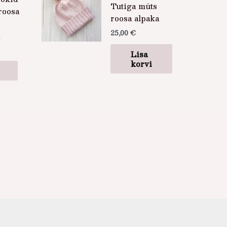
Tutiga müts
roosa
on
roosa alpaka
mitu
25,00
€
varianti.
Valikuid
Lisa
saab
korvi
teha
tootelehel.