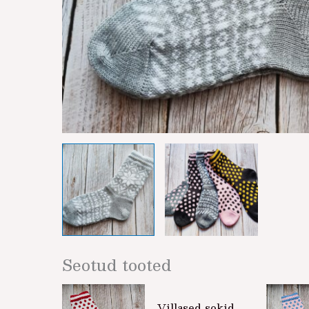
Seotud tooted
Sellel
Villased sokid
tootel