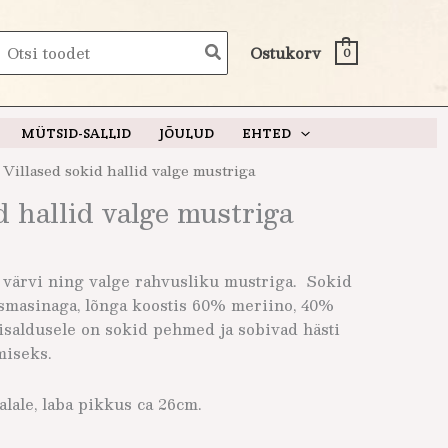
earch
Ostukorv
0
or:
MÜTSID-SALLID
JÕULUD
EHTED
 Villased sokid hallid valge mustriga
d hallid valge mustriga
i värvi ning valge rahvusliku mustriga. Sokid
masinaga, lõnga koostis 60% meriino, 40%
isaldusele on sokid pehmed ja sobivad hästi
miseks.
alale, laba pikkus ca 26cm.