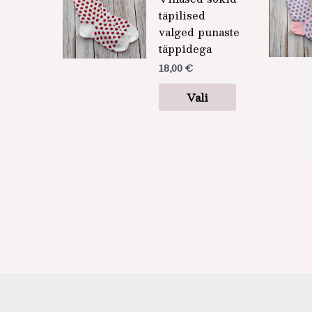
täpilised
on
valged punaste
mitu
täppidega
varianti.
Valikuid
18,00
€
saab
Vali
teha
tootelehel.