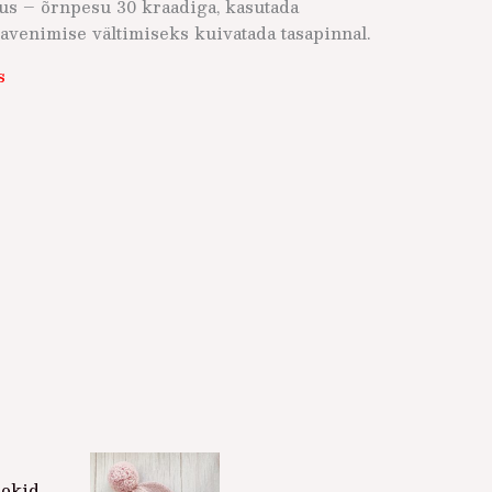
us – õrnpesu 30 kraadiga, kasutada
javenimise vältimiseks kuivatada tasapinnal.
s
Sellel
sokid
tootel