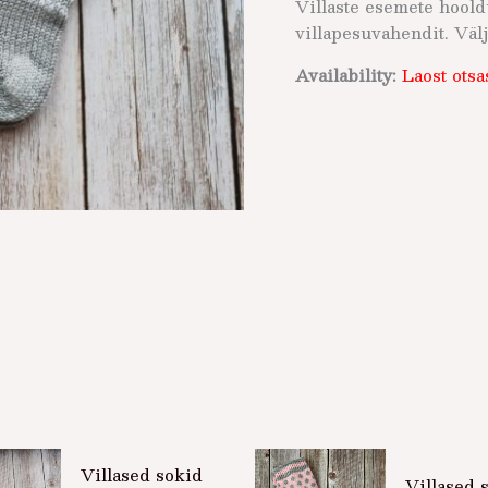
Villaste esemete hoold
villapesuvahendit. Väl
Availability:
Laost otsa
Villased sokid
Villased 