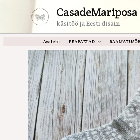
Skip
CasadeMariposa 
to
content
käsitöö ja Eesti disain
Avaleht
PEAPAELAD
RAAMATUSÕB