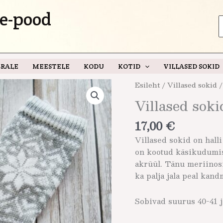
e-pood
S
f
RALE
MEESTELE
KODU
KOTID
VILLASED SOKID
Esileht
/
Villased sokid
/
Villased soki
17,00
€
Villased sokid on hall
on kootud käsikudumis
akrüül. Tänu meriinos
ka palja jala peal kand
Sobivad suurus 40-41 j